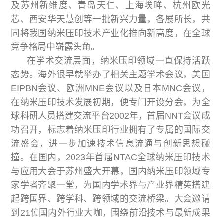
及苏州新维度、青岛天仁、上海埃眸、杭州欧光
芯、西安华天慧创等一批新兴力量，各展所长，共
同将我国纳米压印技术产业化推向新高度，在全球
竞争格局中崭露头角。
在学术交流层面，纳米压印领域一直保持活跃
态势。海外很早就举办了相关主题学术会议，美国
EIPBN会议、欧洲MNE会议以及日本MNC会议，
在纳米压印技术发展初期，便专门开设分会，为全
球科研人员搭建交流平台2002年，首届NNT会议成
功召开，标志着纳米压印行业拥有了专属的国际交
流盛会，进一步加速技术信息流通与创新思想碰
撞。在国内，2023年首届NTAC全球纳米压印技术
与应用大会于苏州盛大开幕，国内纳米压印领域专
家学者齐聚一堂，为国内学术界与产业界精英搭建
起跨国界、跨学科、跨领域的交流桥梁。大会邀请
到21位国内外行业大咖，围绕前沿技术与最新成果