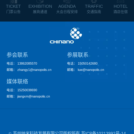
TICKET
EXHIBITION
AGENDA
TRAFFIC
HOTEL
门票公告
展商通道
大会日程安排
交通指南
酒店住宿
参会联系
参展联系
电话
：
13862085570
电话
：
15050142680
邮箱
：
zhangy1@nanopolis.cn
邮箱
：
luw@nanopolis.cn
媒体联络
电话
：
15250038690
邮箱
：
jiangxm@nanopolis.cn
苏州纳米科技发展有限公司版权所有
苏ICP备10213992号-14
©